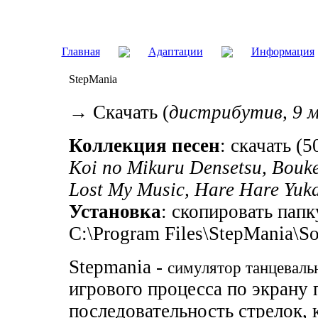
Главная
Адаптации
Информация
StepMania
→ Скачать (
дистрибутив, 9 
Коллекция песен
: скачать (
Koi no Mikuru Densetsu, Bouk
Lost My Music, Hare Hare Yuk
Установка
: скопировать пап
C:\Program Files\StepMania\S
Stepmania -
симулятор танцеваль
игрового процесса по экрану
последовательность стрелок, 