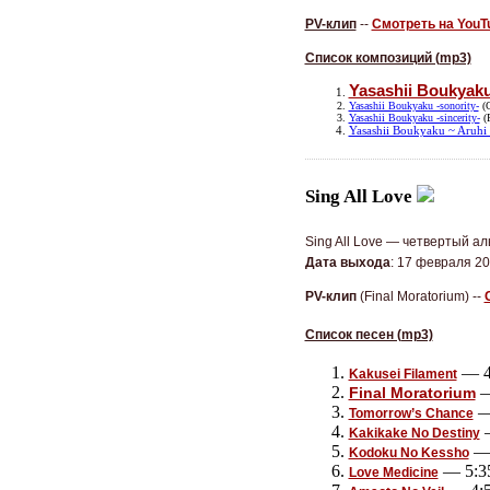
PV-клип
 -- 
Смотреть на YouT
Список композиций (mp3)
Yasashii Boukyak
Yasashii Boukyaku -sonority-
(O
Yasashii Boukyaku -sincerity-
(P
Yasashii Boukyaku ~ Aruh
Sing All Love
Sing All Love — четвертый а
Дата выхода
: 17 февраля 201
PV-клип
 (Final Moratorium)
 -- 
Список песен (mp3)
— 4
Kakusei Filament
—
Final Moratorium
—
Tomorrow’s Chance
—
Kakikake No Destiny
— 
Kodoku No Kessho
— 5:3
Love Medicine