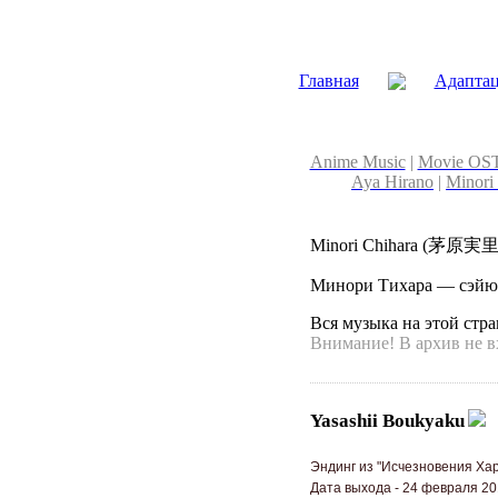
Главная
Адапта
Anime Music
|
Movie OS
Aya Hirano
|
Minori
Minori Chihara (茅原実里
Минори Тихара — сэйю
Вся музыка на этой стр
Внимание! В архив не вх
Yasashii Boukyaku
Эндинг из "Исчезновения Хар
Дата выхода - 24 февраля 201