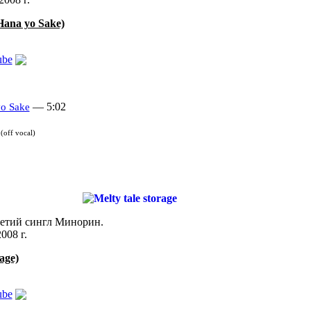
Hana yo Sake)
ube
— 5:02
o Sake
(off vocal)
Третий сингл Минорин.
008 г.
age)
ube