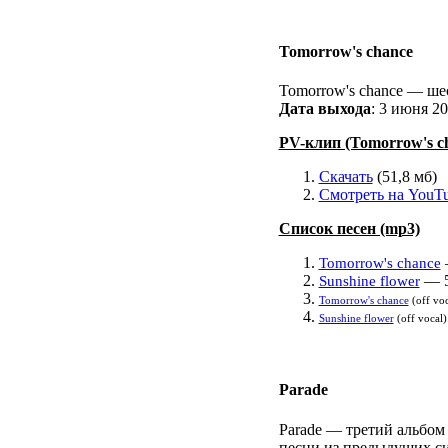
Tomorrow's chance
Tomorrow's chance — ше
Дата выхода
: 3 июня 20
PV-клип (Tomorrow's c
Скачать
(51,8 мб)
Смотреть на YouT
Список песен (mp3)
Tomorrow's chance
— 5
Sunshine flower
Tomorrow's chance
(off voc
Sunshine flower
(off vocal)
Parade
Parade — третий альбо
песни из предыдущих си