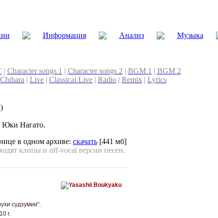
ции
Информация
Анализ
Музыка
T
|
Character songs 1
|
Character songs 2
|
BGM 1
|
BGM 2
 Chihara
|
Live
|
Classical Live
|
Radio
|
Remix
|
Lyrics
)
 Юки Нагато.
анице в одном архиве:
скачать
[441 мб]
одят клипы и off-vocal версии песен.
ухи судзумии".
0 г.