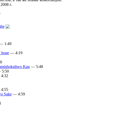
 2008 г.
)
ube
— 1:49
f hope
— 4:19
0
amishokuliwo Kau
— 5:48
5:50
4:32
4:55
yo Sake
— 4:59
4