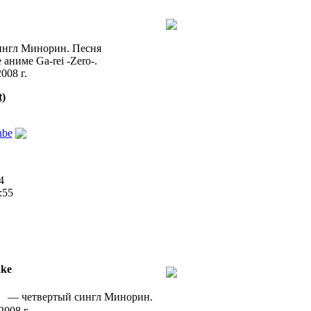
сингл Минорин. Песня
аниме Ga-rei -Zero-.
008 г.
t)
ube
4
:55
ake
твертый сингл Минорин.
2008 г.