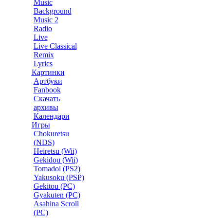
Music
Background
Music 2
Radio
Live
Live Classical
Remix
Lyrics
Картинки
Артбуки
Fanbook
Скачать
архивы
Календари
Игры
Chokuretsu
(NDS)
Heiretsu (Wii)
Gekidou (Wii)
Tomadoi (PS2)
Yakusoku (PSP)
Gekitou (PC)
Gyakuten (PC)
Asahina Scroll
(PC)