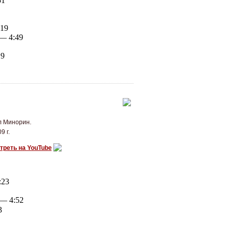
51
19
— 4:49
9
гл Минорин.
9 г.
треть на YouTube
:23
— 4:52
3