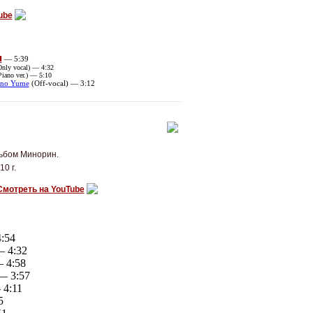
ube
u
—
5:39
nly vocal) — 4:32
iano ver.) — 5:10
i no Yume
(Off-vocal) — 3:12
льбом Минорин.
0 г.
Смотреть на YouTube
:54
 4:32
 4:58
 3:57
4:11
5