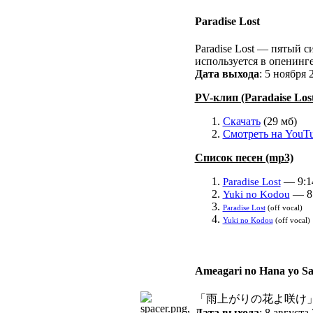
Paradise Lost
Paradise Lost — пятый 
используется в опенинге 
Дата выхода
: 5 ноября 2
PV-клип (Paradaise Los
Скачать
(29 мб)
Смотреть на YouT
Список песен (mp3)
— 9:1
Paradise Lost
— 8
Yuki no Kodou
Paradise Lost
(off vocal)
Yuki no Kodou
(off vocal)
Ameagari no Hana yo S
「雨上がりの花よ咲け」 — че
Дата выхода
: 8 августа 