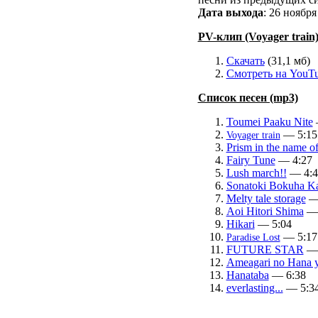
Дата выхода
: 26 ноября
PV-клип (Voyager train
Скачать
(31,1 мб)
Смотреть на YouT
Список песен (mp3)
Toumei Paaku Nite
— 5:15
Voyager train
Prism in the name o
Fairy Tune
— 4:27
Lush march!!
— 4:4
Sonatoki Bokuha K
Melty tale storage
— 
Aoi Hitori Shima
— 
Hikari
— 5:04
— 5:17
Paradise Lost
FUTURE STAR
— 
Ameagari no Hana 
Hanataba
— 6:38
everlasting...
— 5:3