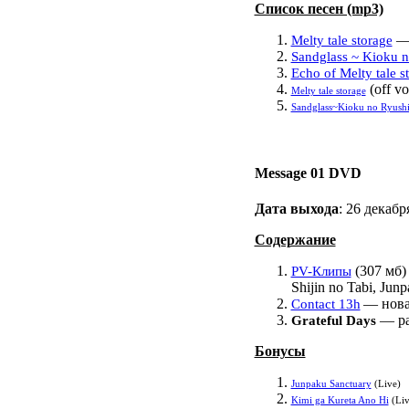
Список песен (mp3)
— 
Melty tale storage
Sandglass ~ Kioku n
Echo of Melty tale s
(off vo
Melty tale storage
Sandglass~Kioku no Ryush
Message 01 DVD
Дата выхода
: 26 декабр
Содержание
(307 мб) 
PV-Клипы
Shijin no Tabi, Junp
— нова
Contact 13h
— ра
Grateful Days
Бонусы
Junpaku Sanctuary
(Live)
Kimi ga Kureta Ano Hi
(Liv