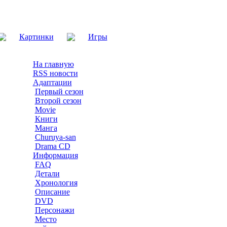
Картинки
Игры
На главную
RSS новости
Адаптации
Первый сезон
Второй сезон
Movie
Книги
Манга
Churuya-san
Drama CD
Информация
FAQ
Детали
Хронология
Описание
DVD
Персонажи
Место