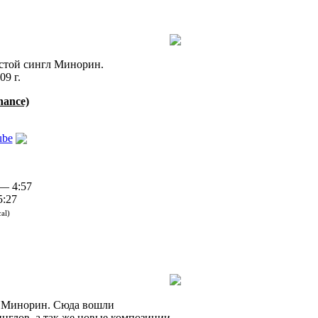
стой сингл Минорин.
09 г.
hance)
ube
— 4:57
:27
al)
м Минорин. Сюда вошли
нглов, а так же новые композиции.