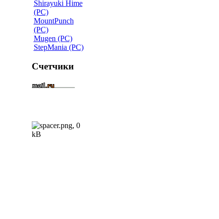
Shirayuki Hime
(PC)
MountPunch
(PC)
Mugen (PC)
StepMania (PC)
Счетчики