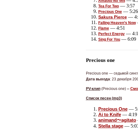
— 4:
Amaoto No Veil
— 3:57
Tea For Two
— 5:26
Precious One
— 4:
Sakura Pierce
Falling Heaven’s Now
— 4:51
Flame
— 4:1
Perfect Energy
— 6:09
Sing For You
Precious one
Precious one — седьмой син
Дата выхода
: 23 декабря 200
PV-клип
(
Precious one)
--
Смо
Список песен (mp3)
— 5
Precious One
— 4:19
Ai to Knife
animand〜agitato
— 5:0
Stella stage