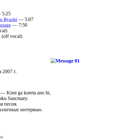
5:25
— 5:07
o Ryushi
— 7:50
torage
cal)
(off vocal)
i
я 2007 г.
— Kimi ga kureta ano hi,
aku Sanctuary.
я песня.
зличные интервью.
e)