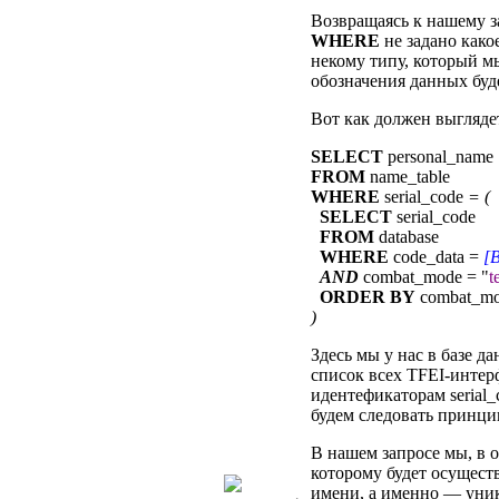
Возвращаясь к нашему з
WHERE
не задано како
некому типу, который мы
обозначения данных буд
Вот как должен выгляде
SELECT
personal_name
FROM
name_table
WHERE
serial_code
= (
SELECT
serial_code
FROM
database
WHERE
code_data =
[
AND
combat_mode
=
"
t
ORDER BY
combat_m
)
Здесь мы у нас в базе д
список всех TFEI-интерф
идентефикаторам serial_
будем следовать принци
В нашем запросе мы, в 
которому будет осущест
имени, а именно — уни