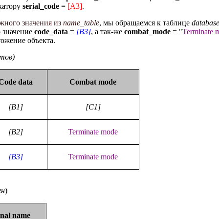
катору
serial_code
=
[A3]
.
ужного значения из
name_table
, мы обращаемся к таблице
databas
о значение
code_data
=
[B3]
, а так-же
сombat_mode
= "
Terminate 
тожение объекта.
тов)
Code data
Combat mode
[B1]
[C1]
[B2]
Terminate mode
[B3]
Terminate mode
ен
)
onal name