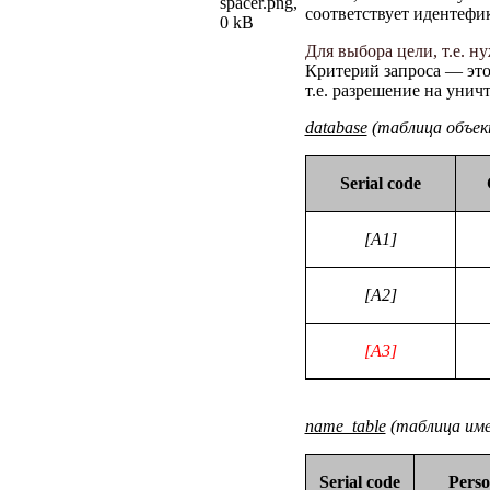
соответствует идентефи
Для выбора цели, т.е. н
Критерий запроса — эт
т.е. разрешение на унич
database
(таблица объек
Serial code
[A1]
[A2]
[A3]
name_table
(таблица им
Serial code
Pers