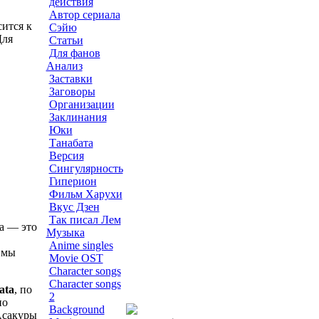
действия
Автор сериала
сится к
Сэйю
Для
Статьи
Для фанов
Анализ
Заставки
Заговоры
Организации
Заклинания
Юки
Танабата
Версия
Сингулярность
Гиперион
Фильм Харухи
Вкус Дзен
Так писал Лем
ца — это
Музыка
Anime singles
 мы
Movie OST
Character songs
Character songs
ata
, по
2
по
Background
Асакуры