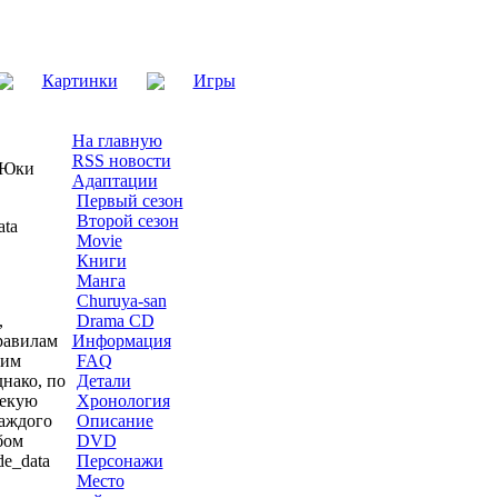
Картинки
Игры
На главную
RSS новости
 Юки
Адаптации
Первый сезон
Второй сезон
ata
Movie
Книги
Манга
Churuya-san
,
Drama CD
правилам
Информация
ким
FAQ
днако, по
Детали
некую
Хронология
каждого
Описание
бом
DVD
de_data
Персонажи
Место