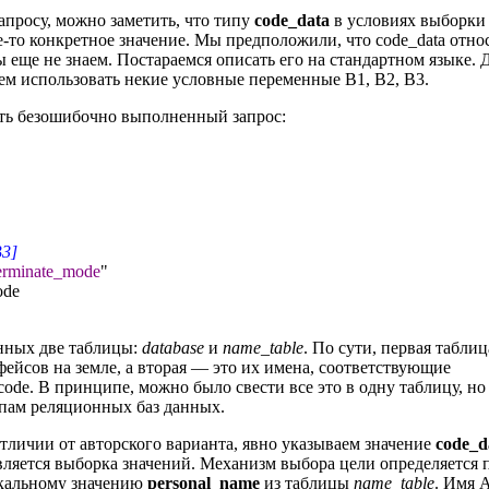
апросу, можно заметить, что типу
code_data
в условиях выборки
е-то конкретное значение. Мы предположили, что code_data отно
 еще не знаем. Постараемся описать его на стандартном языке. 
ем использовать некие условные переменные B1, B2, B3.
ть безошибочно выполненный запрос:
B3]
erminate_mode
"
ode
анных две таблицы:
database
и
name_table
. По сути, первая табли
ейсов на земле, а вторая — это их имена, соответствующие
code. В принципе, можно было свести все это в одну таблицу, но
пам реляционных баз данных.
отличии от авторского варианта, явно указываем значение
code_d
вляется выборка значений. Механизм выбора цели определяется 
кальному значению
personal_name
из таблицы
name_table
. Имя 