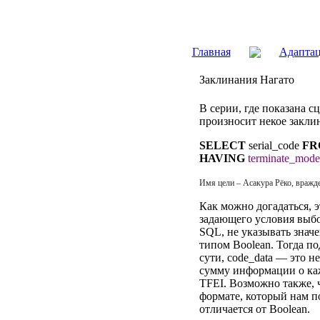
Главная
Адапта
Заклинания Нагато
В серии, где показана с
произносит некое закли
SELECT
serial_code
FR
HAVING
terminate_mode
Имя цели – Асакура Рёко, вражд
Как можно догадаться, 
задающего условия выбо
SQL, не указывать значе
типом Boolean. Тогда по
сути, code_data — это н
сумму информации о ка
TFEI. Возможно также, ч
формате, который нам по
отличается от Boolean.