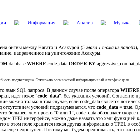
ции
Информация
Анализ
Музыка
цена битвы между Нагато и Асакурой (
5 глава 1 тома из ранобэ
),
нание, направленное на уничтожение Асакуры.
OM
database
WHERE
code_data
ORDER BY
aggressive_combat_d
ебность подтверждена. Отключаю органический информационный интерфейс цели.
это язык SQL-запроса. В данном случае после оператора
WHERE
рки, идет некое "
code_data
", без указания условий. Согластно 
ние можно только в том случае, если code_data является логичес
д отсутствием условий подразумевается, что
code_data = true
. О
ечто большее, чем просто "0 или 1", code_data обозначает скорее 
ждом TFEI-интерфейсе, можно даже назвать это хэш-функцией 
то в этом поле хранится некая другая информация о TFEI, в осо
ка еще недоступен. Поэтому мы будем предполагать, что тип co