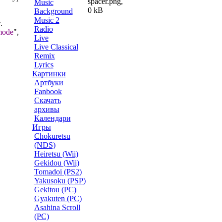
Music
Background
Music 2
e
.
Radio
mode
",
Live
Live Classical
Remix
Lyrics
Картинки
Артбуки
Fanbook
Скачать
архивы
Календари
Игры
Chokuretsu
(NDS)
Heiretsu (Wii)
Gekidou (Wii)
Tomadoi (PS2)
Yakusoku (PSP)
Gekitou (PC)
Gyakuten (PC)
Asahina Scroll
(PC)